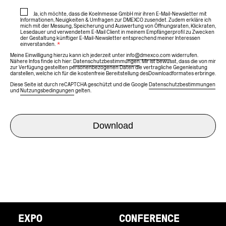
Ja, ich möchte, dass die Koelnmesse GmbH mir ihren E-Mail-Newsletter mit
Informationen, Neuigkeiten & Umfragen zur DMEXCO zusendet. Zudem erkläre ich
mich mit der Messung, Speicherung und Auswertung von Öffnungsraten, Klickraten,
Lesedauer und verwendetem E-Mail Client in meinem Empfängerprofil zu Zwecken
der Gestaltung künftiger E-Mail-Newsletter entsprechend meiner Interessen
einverstanden.
*
Meine Einwilligung hierzu kann ich jederzeit unter
info@dmexco.com
widerrufen.
Nähere Infos finde ich hier:
Datenschutzbestimmungen
. Mir ist bewusst, dass die von mir
zur Verfügung gestellten personenbezogenen Daten die vertragliche Gegenleistung
darstellen, welche ich für die kostenfreie Bereitstellung des Downloadformates erbringe.
Diese Seite ist durch reCAPTCHA geschützt und die Google
Datenschutzbestimmungen
und
Nutzungsbedingungen
gelten.