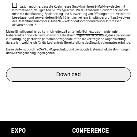
Ja, ich möchte, dass die Koelnmesse GmbH mir ihren E-Mail-Newsletter mit
Informationen, Neuigkeiten & Umfragen zur DMEXCO zusendet. Zudem erkläre ich
mich mit der Messung, Speicherung und Auswertung von Öffnungsraten, Klickraten,
Lesedauer und verwendetem E-Mail Client in meinem Empfängerprofil zu Zwecken
der Gestaltung künftiger E-Mail-Newsletter entsprechend meiner Interessen
einverstanden.
*
Meine Einwilligung hierzu kann ich jederzeit unter
info@dmexco.com
widerrufen.
Nähere Infos finde ich hier:
Datenschutzbestimmungen
. Mir ist bewusst, dass die von mir
zur Verfügung gestellten personenbezogenen Daten die vertragliche Gegenleistung
darstellen, welche ich für die kostenfreie Bereitstellung des Downloadformates erbringe.
Diese Seite ist durch reCAPTCHA geschützt und die Google
Datenschutzbestimmungen
und
Nutzungsbedingungen
gelten.